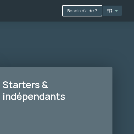
FR
Besoin d'aide
?
Starters &
indépendants